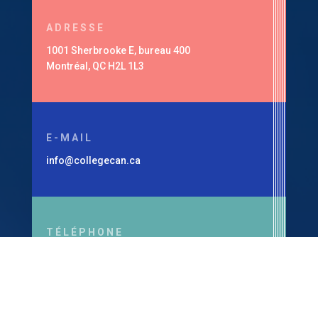
ADRESSE
1001 Sherbrooke E, bureau 400
Montréal, QC H2L 1L3
E-MAIL
info@collegecan.ca
TÉLÉPHONE
1-514-360-7179
Ministère de l’Enseignement supérieur, Permis
#294901