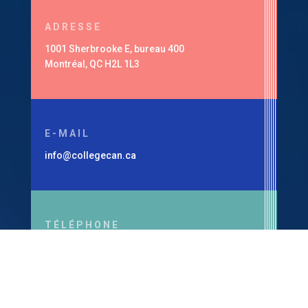
ADRESSE
1001 Sherbrooke E, bureau 400
Montréal, QC H2L 1L3
E-MAIL
info@collegecan.ca
TÉLÉPHONE
1-514-360-7179
Ministère de l’Enseignement supérieur, Permis
#294901