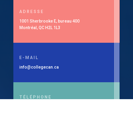
ADRESSE
1001 Sherbrooke E, bureau 400
Montréal, QC H2L 1L3
E-MAIL
info@collegecan.ca
TÉLÉPHONE
1-514-360-7179
Ministère de l’Enseignement supérieur, Permis
#294901