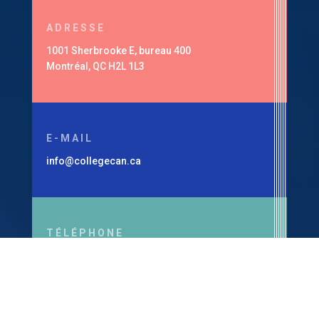
ADRESSE
1001 Sherbrooke E, bureau 400
Montréal, QC H2L 1L3
E-MAIL
info@collegecan.ca
TÉLÉPHONE
1-514-360-7179
Ministère de l’Enseignement supérieur, Permis
#294901