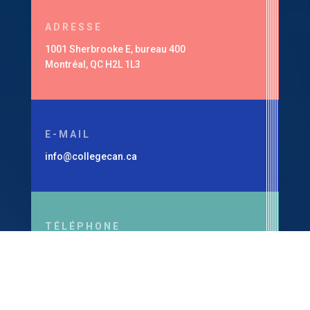
ADRESSE
1001 Sherbrooke E, bureau 400
Montréal, QC H2L 1L3
E-MAIL
info@collegecan.ca
TÉLÉPHONE
1-514-360-7179
Ministère de l’Enseignement supérieur, Permis
#294901